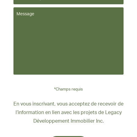
Obtenez jusqu'à
6 000 $ en avantages personnalisés*
PRENEZ RENDEZ-VOUS!
*Des conditions s'appliquent.
*Champs requis
En vous inscrivant, vous acceptez de recevoir de
l’information en lien avec les projets de Legacy
Développement Immobilier Inc.