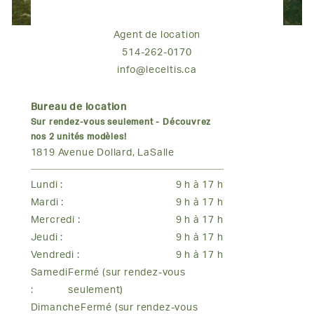
Agent de location
514-262-0170
info@leceltis.ca
Bureau de location
Sur rendez-vous seulement - Découvrez
nos 2 unités modèles!
1819 Avenue Dollard, LaSalle
Lundi :
9 h à 17 h
Mardi :
9 h à 17 h
Mercredi :
9 h à 17 h
Jeudi :
9 h à 17 h
Vendredi :
9 h à 17 h
Samedi
Fermé (sur rendez-vous
:
seulement)
Dimanche
Fermé (sur rendez-vous