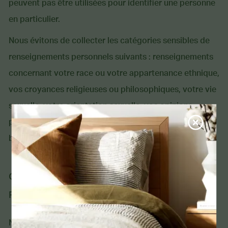
peuvent pas être utilisées pour identifier une personne
en particulier.
Nous évitons de collecter les catégories sensibles de
renseignements personnels suivants : renseignements
concernant votre race ou votre appartenance ethnique,
vos croyances religieuses ou philosophiques, votre vie
sexuelle, votre orientation sexuelle, vos opinions
politiques, votre santé et vos données génétiques ou
biométriques.
COMMENTS NOUS UTILISONS VOS
RENSEIGNEMENTS PERSONNELS :
Nous n’utiliserons les Renseignements personnels que